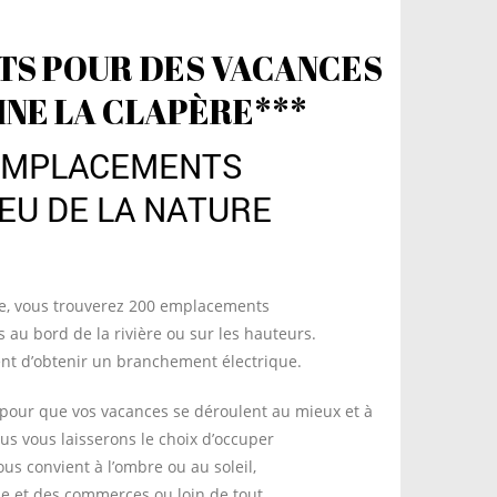
S POUR DES VACANCES
NE LA CLAPÈRE***
EMPLACEMENTS
IEU DE LA NATURE
re, vous trouverez 200 emplacements
s au bord de la rivière ou sur les hauteurs.
nt d’obtenir un branchement électrique.
pour que vos vacances se déroulent au mieux et à
ous vous laisserons le choix d’occuper
ous convient à l’ombre ou au soleil,
ne et des commerces ou loin de tout…