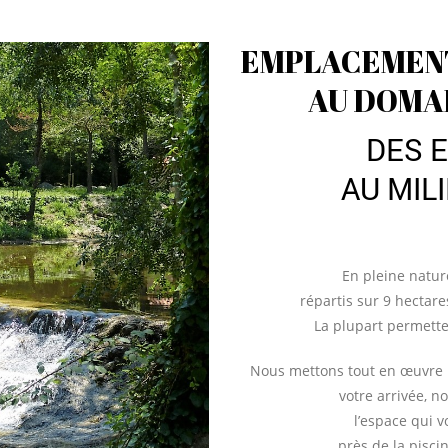
EMPLACEMENT
AU DOMAI
DES 
AU MIL
En pleine natu
répartis sur 9 hectare
La plupart permette
Nous mettons tout en œuvre 
votre arrivée, n
l’espace qui v
près de la pisci