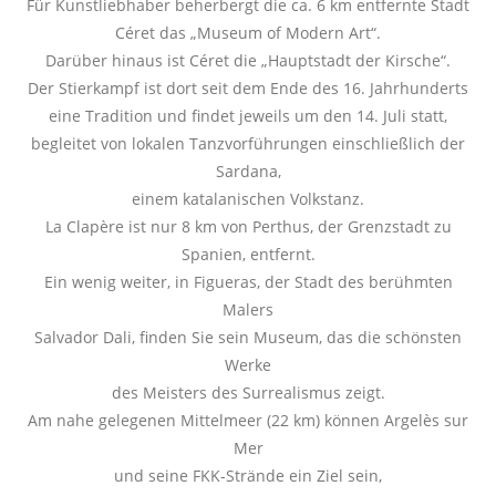
Für Kunstliebhaber beherbergt die ca. 6 km entfernte Stadt
Céret das „Museum of Modern Art“.
Darüber hinaus ist Céret die „Hauptstadt der Kirsche“.
Der Stierkampf ist dort seit dem Ende des 16. Jahrhunderts
eine Tradition und findet jeweils um den 14. Juli statt,
begleitet von lokalen Tanzvorführungen einschließlich der
Sardana,
einem katalanischen Volkstanz.
La Clapère ist nur 8 km von Perthus, der Grenzstadt zu
Spanien, entfernt.
Ein wenig weiter, in Figueras, der Stadt des berühmten
Malers
Salvador Dali, finden Sie sein Museum, das die schönsten
Werke
des Meisters des Surrealismus zeigt.
Am nahe gelegenen Mittelmeer (22 km) können Argelès sur
Mer
und seine FKK-Strände ein Ziel sein,