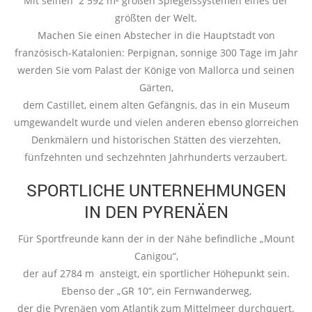
Mit seinen 2 592 m² großen Spiegelssystemen eines der
größten der Welt.
Machen Sie einen Abstecher in die Hauptstadt von
französisch-Katalonien: Perpignan, sonnige 300 Tage im Jahr
werden Sie vom Palast der Könige von Mallorca und seinen
Gärten,
dem Castillet, einem alten Gefängnis, das in ein Museum
umgewandelt wurde und vielen anderen ebenso glorreichen
Denkmälern und historischen Stätten des vierzehten,
fünfzehnten und sechzehnten Jahrhunderts verzaubert.
SPORTLICHE UNTERNEHMUNGEN
IN DEN PYRENÄEN
Für Sportfreunde kann der in der Nähe befindliche „Mount
Canigou“,
der auf 2784 m ansteigt, ein sportlicher Höhepunkt sein.
Ebenso der „GR 10“, ein Fernwanderweg,
der die Pyrenäen vom Atlantik zum Mittelmeer durchquert.